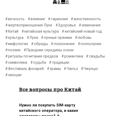
🏯🏮🌉🍜
вечность
влияние
гармония
женственность
жертвоприношения Луне
Здоровье
изменение
Китай
китайская культура
китайский новый год
культура
Луна
лунные пряники
любовь
мифология
обряды
поклонение
полнолуние
поэзия
Праздник середины осени
ритуалы почитания предков
романтика
свадьбы
символика
судьба
традиции
Фестиваль фонарей
храмы
Чанъэ
Чжунцю
эмоции
Все вопросы про Китай
Нужно ли покупать SIM-карту
китайского оператора, и какие