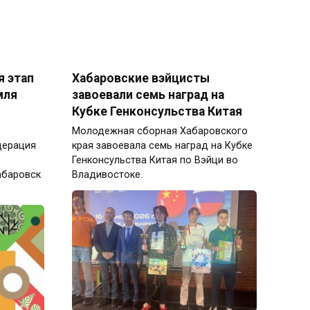
я этап
Хабаровские вэйцисты
мля
завоевали семь наград на
Кубке Генконсульства Китая
Молодежная сборная Хабаровского
дерация
края завоевала семь наград на Кубке
Генконсульства Китая по Вэйци во
абаровск
Владивостоке.