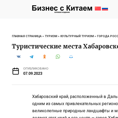
Перейти
к
содержанию
ГЛАВНАЯ СТРАНИЦА
»
ТУРИЗМ
»
КУЛЬТУРНЫЙ ТУРИЗМ
»
ГОРОДА РОС
Туристические места Хабаровско
ОПУБЛИКОВАНО
07.09.2023
Хабаровский край, расположенный в Даль
одним из самых привлекательных регионов 
великолепные природные ландшафты и мн
делают этот край и его центр — город Ха