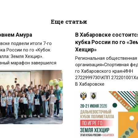
Еще статьи
овнем Амура
В Хабаровске состоитс
кубка России по го «Зе
вске подвели итоги 7-го
Хехцир»
бка России по го «Кубок
лла: Земля Хехцир».
Региональная общественная
вный марафон завершился
организация«Спортивная фе
го Хабаровского края»ИНН
2722999730\КПП 272201001Х
В Хабаровске