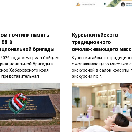
ком почтили память
Курсы китайского
 88-й
традиционного
ациональной бригады
омолаживающего масс
 2026 года мемориал бойцам
Курсы китайского традицион
ернациональной бригады в
омолаживающего массажа с
ское Хабаровского края
экскурсией в салон красоты г
 представительная
экскурсии по г.