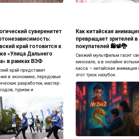
огический суверенитет
Как китайская анимаци
ртонезависимость:
превращает зрителей в
вский край готовится к
покупателей 🛍️📽️🐉
ке «Улица Дальнего
Свежий мультфильм гасит св
а» в рамках ВЭФ
кинозале, а в онлайне вспых
касса — китайская анимация
кий край представит
этот трюк назубок.
ия в экономике, передовые
ические разработки, мастер-
родов, туризм и