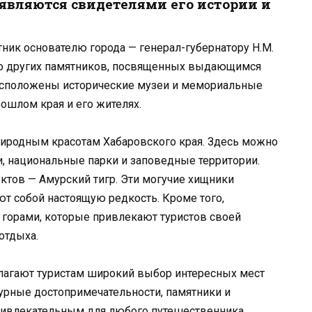
являются свидетелями его истории и
ник основателю города — генерал-губернатору Н.М.
о других памятников, посвященных выдающимся
расположены исторические музеи и мемориальные
ошлом края и его жителях.
риродным красотам Хабаровского края. Здесь можно
, национальные парки и заповедные территории.
ктов — Амурский тигр. Эти могучие хищники
т собой настоящую редкость. Кроме того,
и горами, которые привлекают туристов своей
отдыха.
длагают туристам широкий выбор интересных мест
турные достопримечательности, памятники и
привлекательным для любого путешественника.