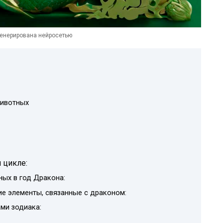
генерирована нейросетью
животных
 цикле:
ых в год Дракона:
ие элементы, связанные с драконом:
ми зодиака: