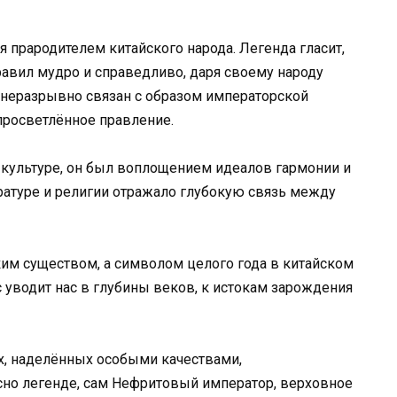
 прародителем китайского народа. Легенда гласит,
равил мудро и справедливо, даря своему народу
л неразрывно связан с образом императорской
 просветлённое правление.
 культуре, он был воплощением идеалов гармонии и
тературе и религии отражало глубокую связь между
ким существом, а символом целого года в китайском
 уводит нас в глубины веков, к истокам зарождения
х, наделённых особыми качествами,
сно легенде, сам Нефритовый император, верховное