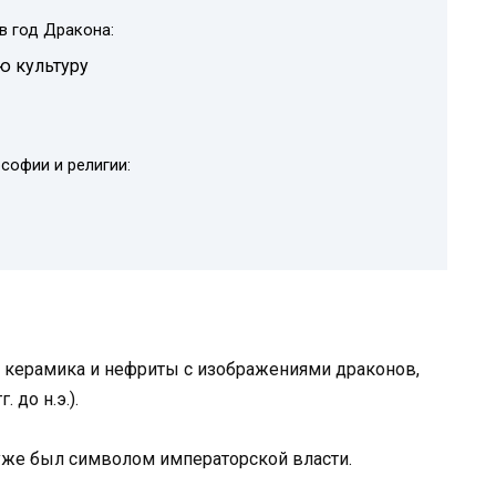
в год Дракона:
ю культуру
софии и религии:
к керамика и нефриты с изображениями драконов,
 до н.э.).
н уже был символом императорской власти.