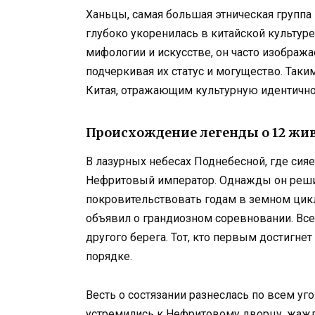
Ханьцы, самая большая этническая группа 
глубоко укоренилась в китайской культуре
мифологии и искусстве, он часто изображ
подчеркивая их статус и могущество. Так
Китая, отражающим культурную идентичнос
Происхождение легенды о 12 ж
В лазурных небесах Поднебесной, где си
Нефритовый император. Однажды он реши
покровительствовать годам в земном цикл
объявил о грандиозном соревновании. Вс
другого берега. Тот, кто первым достигне
порядке.
Весть о состязании разнеслась по всем у
устремились к Нефритовому дворцу, жажда