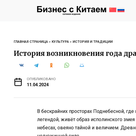
Перейти
к
содержанию
ГЛАВНАЯ СТРАНИЦА
»
КУЛЬТУРА
»
ИСТОРИЯ И ТРАДИЦИИ
История возникновения года др
ОПУБЛИКОВАНО
11.04.2024
В бескрайних просторах Поднебесной, где н
легендой, живёт образ исполинского змея 
небесах, овеяно тайной и величием. Древ
недюжинной силе.