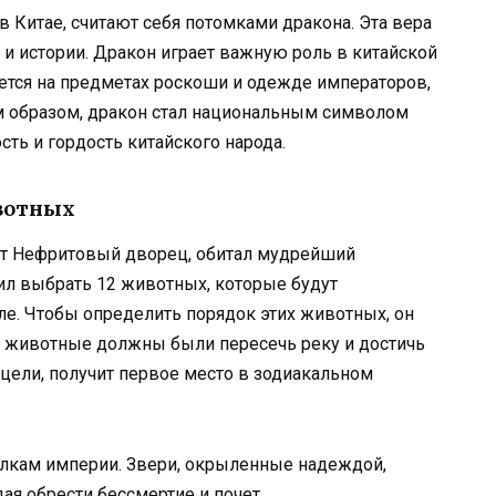
в Китае, считают себя потомками дракона. Эта вера
 и истории. Дракон играет важную роль в китайской
ается на предметах роскоши и одежде императоров,
им образом, дракон стал национальным символом
ть и гордость китайского народа.
ивотных
яет Нефритовый дворец, обитал мудрейший
л выбрать 12 животных, которые будут
е. Чтобы определить порядок этих животных, он
е животные должны были пересечь реку и достичь
т цели, получит первое место в зодиакальном
голкам империи. Звери, окрыленные надеждой,
я обрести бессмертие и почет.