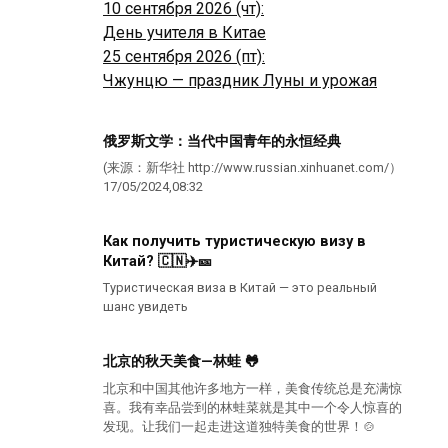
10 сентября 2026 (чт):
День учителя в Китае
25 сентября 2026 (пт):
Чжунцю — праздник Луны и урожая
俄罗斯文学：当代中国青年的永恒经典
(来源：新华社 http://www.russian.xinhuanet.com/）
17/05/2024,08:32
Как получить туристическую визу в
Китай? 🇨🇳✈️🎫
Туристическая виза в Китай — это реальный
шанс увидеть
北京的秋天美食—林蛙 🐸
北京和中国其他许多地方一样，美食传统总是充满惊
喜。我有幸品尝到的林蛙菜就是其中一个令人惊喜的
发现。让我们一起走进这道独特美食的世界！🍲