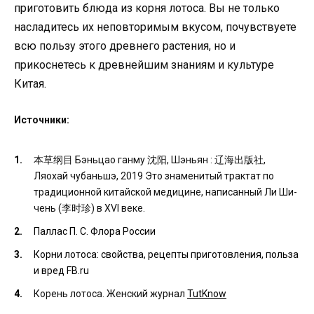
приготовить блюда из корня лотоса. Вы не только
насладитесь их неповторимым вкусом, почувствуете
всю пользу этого древнего растения, но и
прикоснетесь к древнейшим знаниям и культуре
Китая.
Источники:
本草纲目 Бэньцао ганму 沈阳, Шэньян : 辽海出版社,
Ляохай чубаньшэ, 2019 Это знаменитый трактат по
традиционной китайской медицине, написанный Ли Ши-
чень (李时珍) в XVI веке.
Паллас П. С. Флора России
Корни лотоса: свойства, рецепты приготовления, польза
и вред FB.ru
Корень лотоса. Женский журнал
TutKnow