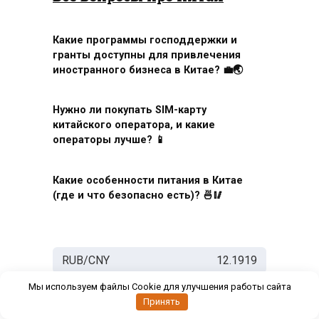
Какие программы господдержки и
гранты доступны для привлечения
иностранного бизнеса в Китае? 💼🌏
Нужно ли покупать SIM-карту
китайского оператора, и какие
операторы лучше? 📱
Какие особенности питания в Китае
(где и что безопасно есть)? 🍜🥢
RUB/CNY
12.1919
Мы используем файлы Cookie для улучшения работы сайта
RUB/USD
82.266
Принять
08 Авг ·
CurrencyRate
·
RUB