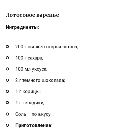
Лотосовое варенье
Ингредиенты:
200 г свежего корня лотоса;
100 г сахара;
100 мл уксуса;
2 г темного шоколада;
1 г корицы;
1 г гвоздики;
Соль – по вкусу.
Приготовление
: