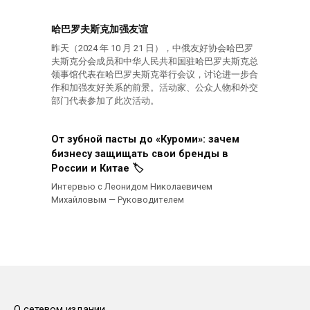
哈巴罗夫斯克加强友谊
昨天（2024 年 10 月 21 日），中俄友好协会哈巴罗
夫斯克分会成员和中华人民共和国驻哈巴罗夫斯克总
领事馆代表在哈巴罗夫斯克举行会议，讨论进一步合
作和加强友好关系的前景。活动家、公众人物和外交
部门代表参加了此次活动。
От зубной пасты до «Куроми»: зачем
бизнесу защищать свои бренды в
России и Китае 🏷️
Интервью с Леонидом Николаевичем
Михайловым — Руководителем
О сетевом издании