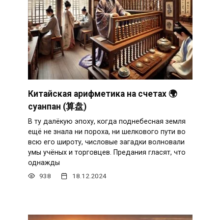
Китайская арифметика на счетах 🌍
суанпан (算盘)
В ту далёкую эпоху, когда поднебесная земля
ещё не знала ни пороха, ни шелкового пути во
всю его широту, числовые загадки волновали
умы учёных и торговцев. Предания гласят, что
однажды
938
18.12.2024