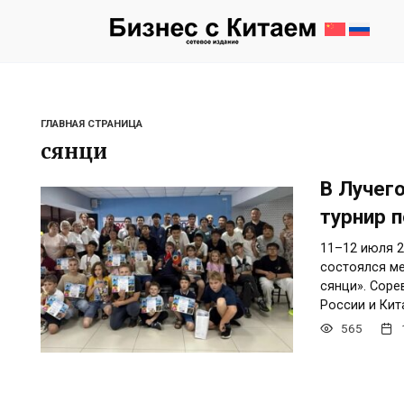
Перейти
к
содержанию
ГЛАВНАЯ СТРАНИЦА
сянци
В Лучег
турнир 
11–12 июля 2
состоялся м
сянци». Соре
России и Кит
565