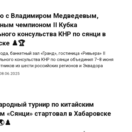
ю с Владимиром Медведевым,
ным чемпионом II Кубка
ного консульства КНР по сянци в
ске ♟️🏆
ода, банкетный зал «Гранд», гостиница «Ривьера» II
льного консульства КНР по сянци объединил 7–8 июня
стников из шести российских регионов и Эквадора
08.06.2025
родный турнир по китайским
м «Сянци» стартовал в Хабаровске
🌏♟️