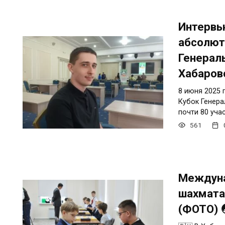
Интервь
абсолют
Генераль
Хабаров
8 июня 2025 г
Кубок Генера
почти 80 уча
561
Междуна
шахмата
(ФОТО) 