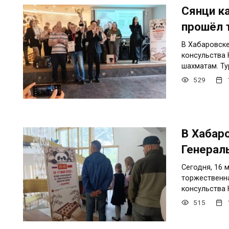
Сянци к
прошёл 
В Хабаровске
консульства 
шахматам. Ту
529
В Хабаро
Генерал
Сегодня, 16 
торжественна
консульства 
515