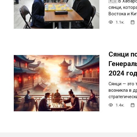
🇷🇺 В Хабар
сянци, котор
Востока и Ки
1.1к.
Сянци п
Генерал
2024 го
Сянци — это 
возникла в д
стратегическ
1.4к.