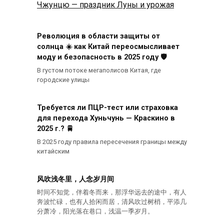
Чжунцю — праздник Луны и урожая
Революция в области защиты от
солнца ☀️ как Китай переосмысливает
моду и безопасность в 2025 году 🛡️
В густом потоке мегаполисов Китая, где
городские улицы
Требуется ли ПЦР-тест или страховка
для перехода Хуньчунь — Краскино в
2025 г.? 🚆
В 2025 году правила пересечения границы между
китайским
风吹浅冬里，人念岁月间
时间不知觉，伴着冬而来，那浮华远去的途中，有人
奔波忙碌，也有人拾闲而居，清风吹过树梢，平添几
分萧冷，阳光落在巷口，浅温一季岁月。