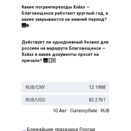
Какие погранпереходы Хэйхэ —
Благовещенск работают круглый год, а
какие закрываются на зимний период?
🌉❄️
Действует ли однодневный безвиз для
россиян на маршруте Благовещенск —
Хэйхэ и какие документы просят на
причале? 🌉🇨🇳
RUB/CNY
12.1988
RUB/USD
82.2761
10 Авг ·
CurrencyRate
·
RUB
Ближайшие праздники России