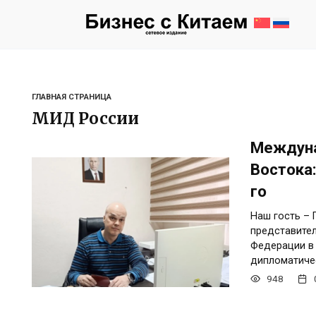
Перейти
к
содержанию
ГЛАВНАЯ СТРАНИЦА
МИД России
Междуна
Востока:
го
Наш гость – 
представите
Федерации в
дипломатиче
948