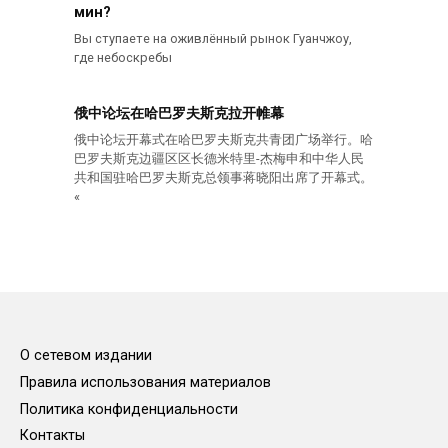
мин?
Вы ступаете на оживлённый рынок Гуанчжоу,
где небоскребы
俄中论坛在哈巴罗夫斯克拉开帷幕
俄中论坛开幕式在哈巴罗夫斯克共青团广场举行。哈
巴罗夫斯克边疆区区长德米特里-杰梅申和中华人民
共和国驻哈巴罗夫斯克总领事蒋晓阳出席了开幕式。
«
О сетевом издании
Правила использования материалов
Политика конфиденциальности
Контакты