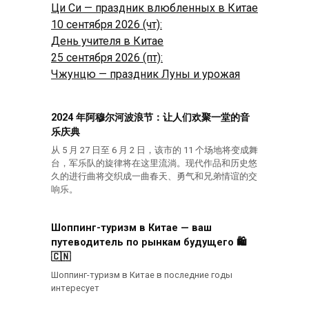
Ци Си — праздник влюбленных в Китае
10 сентября 2026 (чт):
День учителя в Китае
25 сентября 2026 (пт):
Чжунцю — праздник Луны и урожая
2024 年阿穆尔河波浪节：让人们欢聚一堂的音
乐庆典
从 5 月 27 日至 6 月 2 日，该市的 11 个场地将变成舞
台，军乐队的旋律将在这里流淌。现代作品和历史悠
久的进行曲将交织成一曲春天、勇气和兄弟情谊的交
响乐。
Шоппинг-туризм в Китае — ваш
путеводитель по рынкам будущего 🛍️
🇨🇳
Шоппинг-туризм в Китае в последние годы
интересует