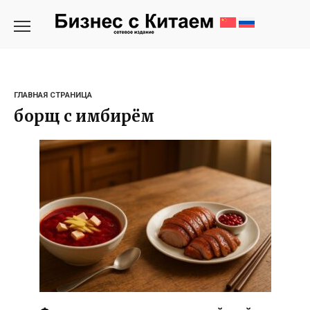
Перейти
к
содержанию
ГЛАВНАЯ СТРАНИЦА
борщ с имбирём