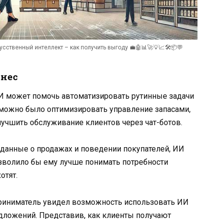
сственный интеллект – как получить выгоду 💼🤖📊🚀💡📈🛠️📦💬
знес
ИИ может помочь автоматизировать рутинные задачи
 можно было оптимизировать управление запасами,
лучшить обслуживание клиентов через чат-ботов.
 данные о продажах и поведении покупателей, ИИ
озволило бы ему лучше понимать потребности
отят.
приниматель увидел возможность использовать ИИ
дложений. Представив, как клиенты получают